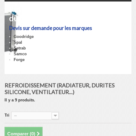
Refroidissement (Radiateur,
durites silicone, ventilateur...)
Devis sur demande pour les marques
Goodridge
Spal
Setrab
Samco
Forge
Détails
REFROIDISSEMENT (RADIATEUR, DURITES
SILICONE, VENTILATEUR...)
Il y a 9 produits.
Tri
--
Comparer (
0
)