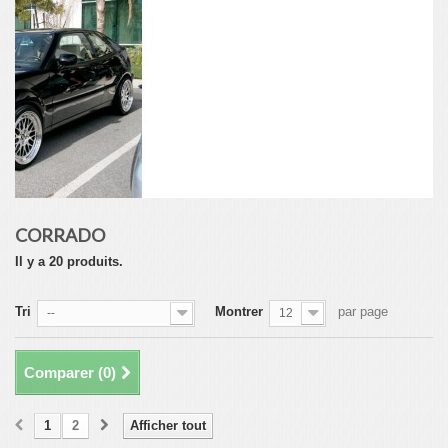
CORRADO
Il y a 20 produits.
Tri
Montrer
par page
--
12
Comparer (
0
)
1
2
Afficher tout