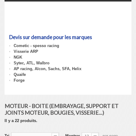
Moteur - Boite (Embrayage,
support et joints moteur,
bougies, visserie...)
Devis sur demande pour les marques
Cometic - spesso racing
Visserie ARP
NGK
Sytec, ATL, Walbro
AP racing, Alcon, Sachs, SFA, Helix
Quaife
Forge
Détails
MOTEUR - BOITE (EMBRAYAGE, SUPPORT ET
JOINTS MOTEUR, BOUGIES, VISSERIE...)
Il y a 22 produits.
Tri
Montrer
par page