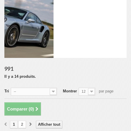
991
Il y a 14 produits.
Tri
Montrer
par page
--
12
Comparer (
0
)
1
2
Afficher tout