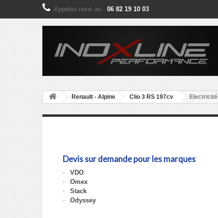
Appelez-nous au :
06 82 19 10 03
Renault - Alpine
Clio 3 RS 197cv
Electricité
Electricité (Man
Devis sur demande pour les marques
VDO
Omex
Stack
Odyssey
Détails