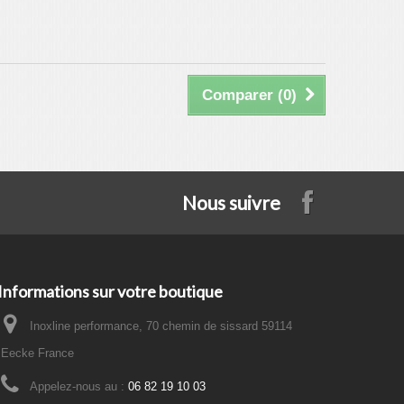
Comparer (
0
)
Nous suivre
Informations sur votre boutique
Inoxline performance, 70 chemin de sissard 59114
Eecke France
Appelez-nous au :
06 82 19 10 03