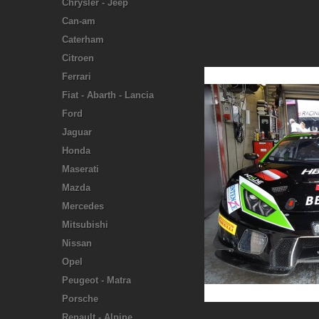
Chrysler - Jeep
Can-am
Caterham
Citroen
Ferrari
Fiat - Abarth - Lancia
Ford
Jaguar
Honda
Maserati
Mazda
Mercedes
Mitsubishi
Nissan
Opel
Peugeot - Matra
Porsche
Renault - Alpine