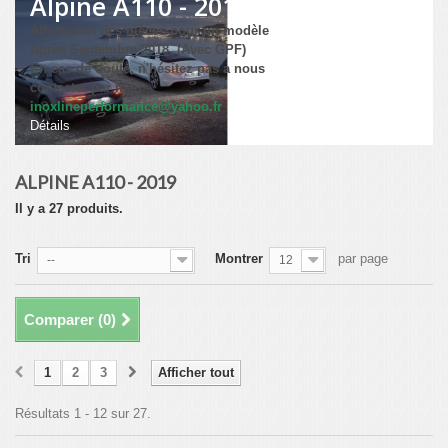
Alpine A110 - 2019
Affectation des pièces pour un modèle
Après
Septembre 2018
(Avec GPF)
En cas de doute, n'hésitez pas a nous
contacter par mail
inoxlineperformance@yahoo.fr
Détails
ALPINE A110 - 2019
Il y a 27 produits.
Tri
Montrer
par page
--
12
Comparer (
0
)
1
2
3
Afficher tout
Résultats 1 - 12 sur 27.