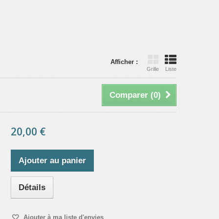
Afficher :
Grille
Liste
Comparer (
0
)
20,00 €
Ajouter au panier
Détails
Ajouter à ma liste d'envies