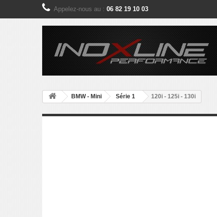
Appelez-nous au :
06 82 19 10 03
BMW - Mini
Série 1
120i - 125i - 130i