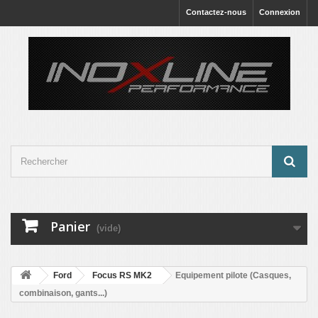
Contactez-nous
Connexion
Panier
(vide)
Ford
Focus RS MK2
Equipement pilote (Casques,
combinaison, gants...)