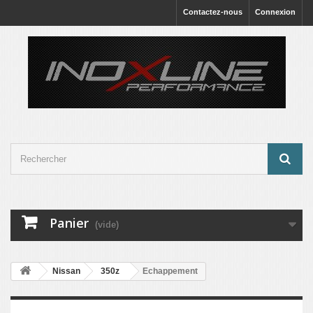
Contactez-nous
Connexion
Panier
(vide)
Nissan
350z
Echappement