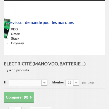
Electricité (Mano VDO, Batterie
...)
Devis sur demande pour les marques
VDO
Omex
Stack
Odyssey
Détails
ELECTRICITÉ (MANO VDO, BATTERIE ...)
Il y a 15 produits.
Tri
Montrer
par page
--
12
Comparer (
0
)