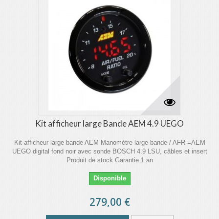
Kit afficheur large Bande AEM 4.9 UEGO
Kit afficheur large bande AEM Manomètre large bande / AFR =AEM
UEGO digital fond noir avec sonde BOSCH 4.9 LSU, câbles et insert
Produit de stock Garantie 1 an
Disponible
279,00 €