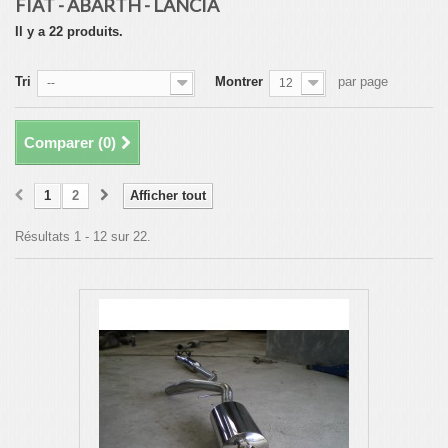
FIAT - ABARTH - LANCIA
Il y a 22 produits.
Tri
Montrer
par page
--
12
Comparer (
0
)
1
2
Afficher tout
Résultats 1 - 12 sur 22.