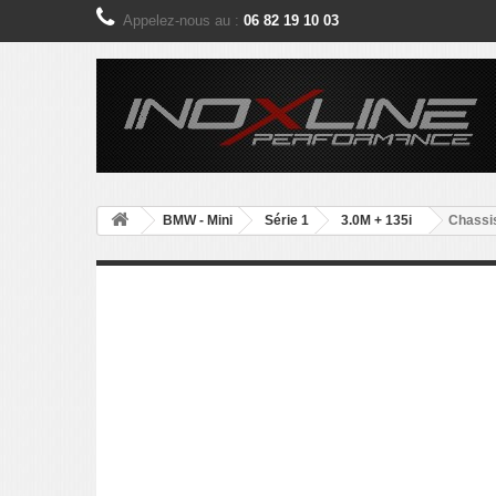
Appelez-nous au :
06 82 19 10 03
BMW - Mini
Série 1
3.0M + 135i
Chassis