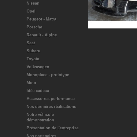
Nissan
Opel
Peugeot - Matra
Porsche
Renault - Alpine
Seat
Subaru
Toyota
Volkswagen
Monoplace - prototype
Moto
Idée cadeau
Accessoires performance
Nos dernières réalisations
Notre véhicule
démonstration
Présentation de l'entreprise
Nos partenaires