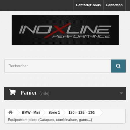
Contactez-nous
Connexion
Panier
(vide)
BMW - Mini
Série 1
120i - 125i - 130i
Equipement pilote (Casques, combinaison, gants...)