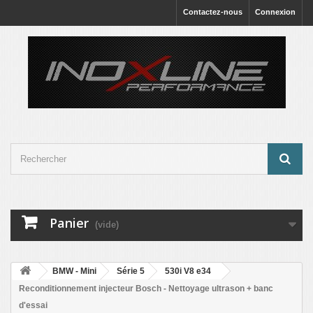
Contactez-nous
Connexion
Panier
(vide)
BMW - Mini
Série 5
530i V8 e34
Reconditionnement injecteur Bosch - Nettoyage ultrason + banc
d'essai