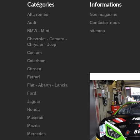
Catégories
Informations
Alfa roméo
Nos magasins
Audi
Contactez-nous
BMW - Mini
sitemap
Chevrolet - Camaro -
Chrysler - Jeep
Can-am
Caterham
Citroen
Ferrari
Fiat - Abarth - Lancia
Ford
Jaguar
Honda
Maserati
Mazda
Mercedes