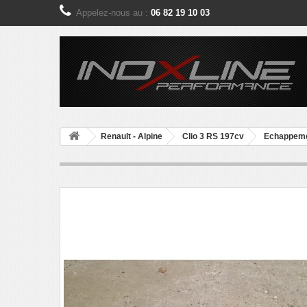
Appelez-nous au :
06 82 19 10 03
Renault - Alpine
Clio 3 RS 197cv
Echappeme