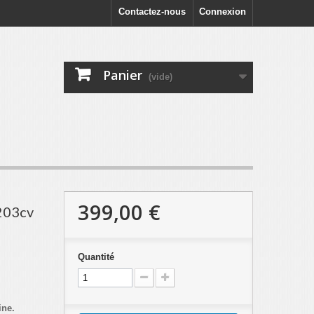
Contactez-nous
Connexion
Panier
(vide)
399,00 €
 203cv
Quantité
ine.