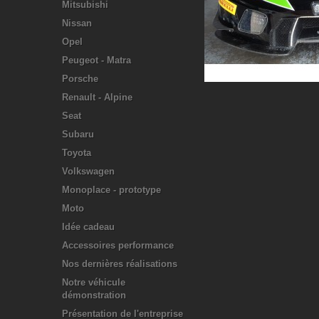
Mitsubishi
Nissan
Opel
Peugeot - Matra
Porsche
Renault - Alpine
Seat
Subaru
Toyota
Volkswagen
Monoplace - prototype
Moto
Idée cadeau
Accessoires performance
Nos dernières réalisations
Notre véhicule
démonstration
Présentation de l'entreprise