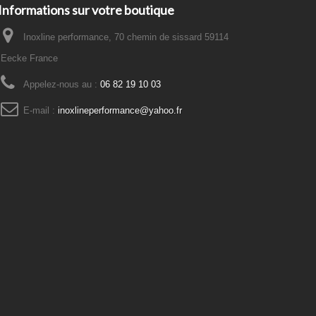
Informations sur votre boutique
Inoxline performance, 70 chemin de sissard 59114
Eecke France
Appelez-nous au :
06 82 19 10 03
E-mail :
inoxlineperformance@yahoo.fr