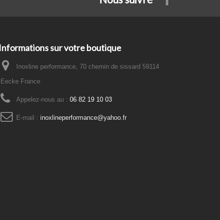
Informations sur votre boutique
Inoxline performance, 70 chemin de sissard 59114
Eecke France
Appelez-nous au :
06 82 19 10 03
E-mail :
inoxlineperformance@yahoo.fr