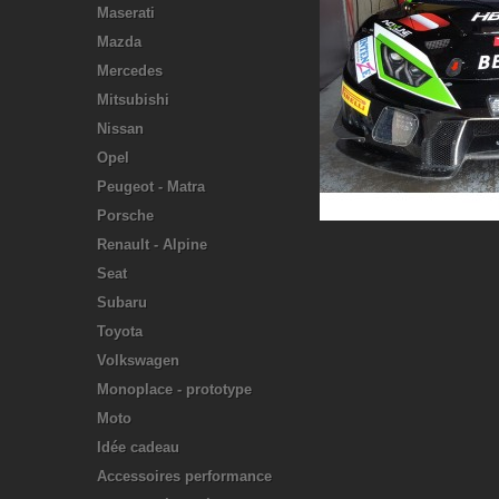
Maserati
Mazda
Mercedes
Mitsubishi
Nissan
Opel
Peugeot - Matra
Porsche
Renault - Alpine
Seat
Subaru
Toyota
Volkswagen
Monoplace - prototype
Moto
Idée cadeau
Accessoires performance