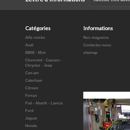
Catégories
Informations
Alfa roméo
Nos magasins
Audi
Contactez-nous
BMW - Mini
sitemap
Chevrolet - Camaro -
Chrysler - Jeep
Can-am
Caterham
Citroen
Ferrari
Fiat - Abarth - Lancia
Ford
Jaguar
Honda